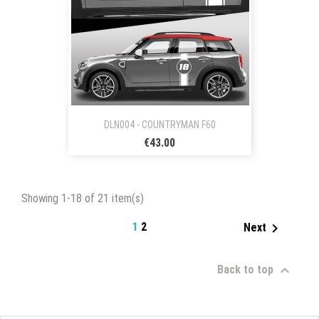
DLN004 - COUNTRYMAN F60
€43.00
Showing 1-18 of 21 item(s)
1
2

Next

Back to top