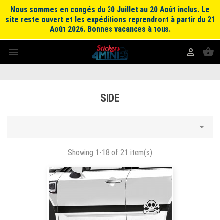
Nous sommes en congés du 30 Juillet au 20 Août inclus. Le
site reste ouvert et les expéditions reprendront à partir du 21
Août 2026. Bonnes vacances à tous.
shopping_basket


SIDE

Showing 1-18 of 21 item(s)